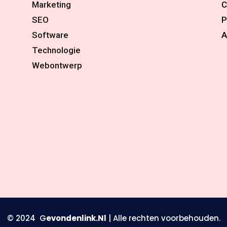
Marketing
C
SEO
P
Software
A
Technologie
Webontwerp
© 2024 G
evondenlink.Nl
| Alle rechten voorbehouden.