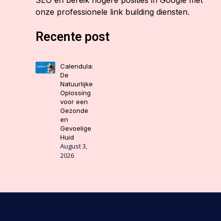
SEO en bereik hogere posities in Google met
onze professionele link building diensten.
Recente post
Calendula:
De
Natuurlijke
Oplossing
voor een
Gezonde
en
Gevoelige
Huid
August 3,
2026