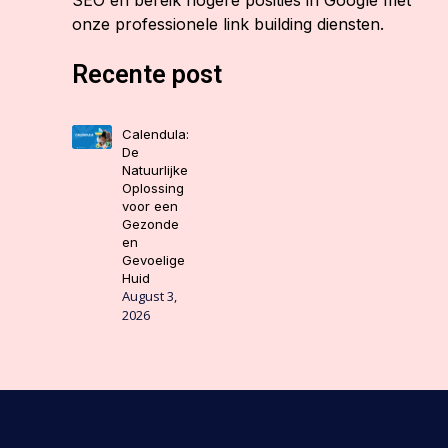
SEO en bereik hogere posities in Google met
onze professionele link building diensten.
Recente post
Calendula:
De
Natuurlijke
Oplossing
voor een
Gezonde
en
Gevoelige
Huid
August 3,
2026