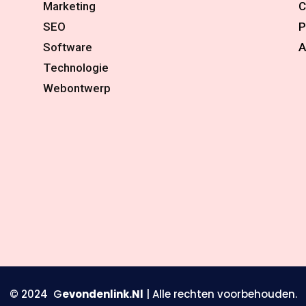
Marketing
C
SEO
P
Software
A
Technologie
Webontwerp
© 2024 G
evondenlink.Nl
| Alle rechten voorbehouden.