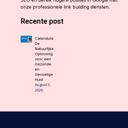
SEO en bereik hogere posities in Google met
onze professionele link building diensten.
Recente post
Calendula:
De
Natuurlijke
Oplossing
voor een
Gezonde
en
Gevoelige
Huid
August 3,
2026