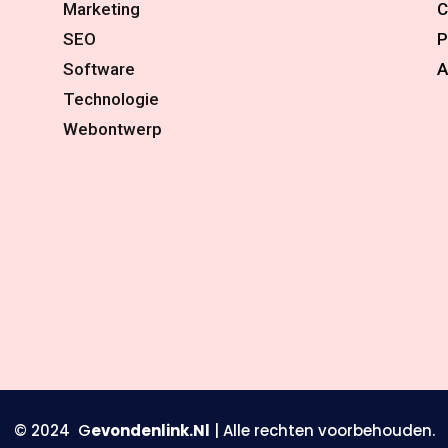
Marketing
C
SEO
P
Software
A
Technologie
Webontwerp
© 2024 G
evondenlink.Nl
| Alle rechten voorbehouden.