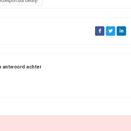
euwsportaal bedrijf
n antwoord achter