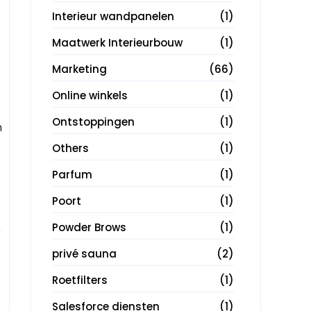
Interieur wandpanelen
(1)
Maatwerk Interieurbouw
(1)
Marketing
(66)
Online winkels
(1)
Ontstoppingen
(1)
n
Others
(1)
Parfum
(1)
Poort
(1)
Powder Brows
(1)
e
privé sauna
(2)
Roetfilters
(1)
Salesforce diensten
(1)