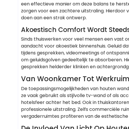
een effectieve manier om deze balans te herste
zorgen voor een zachtere uitstraling. Hierdoor 
doen aan een strak ontwerp.
Akoestisch Comfort Wordt Steeds
Sinds thuiswerken voor veel mensen een vast on
aandacht voor akoestiek binnenshuis. Geluid d
tijdens gesprekken, videomeetings of ontspan
om geluidsgolven gedeeltelijk te absorberen. H
gesprekken helderder klinken en achtergrondge
Van Woonkamer Tot Werkruim
De toepassingsmogelijkheden van houten wand
ze vaak gebruikt als stijlvolle tv-wand of als 
hotelsfeer achter het bed. Ook in thuiskantor
professionele uitstraling. Zelfs commerciële ru
vergaderruimtes profiteren van de esthetische
De Invloed Van Licht Op Hou