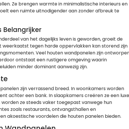
llen. Ze brengen warmte in minimalistische interieurs en
voelt een ruimte uitnodigender aan zonder afbreuk te
 Belangrijker
derdeel van het dagelijks leven is geworden, groeit de
at weerkaatst tegen harde oppervlakken kan storend zijn
ningsmomenten. Veel houten wandpanelen zijn ontworpe
ierdoor ontstaat een rustigere omgeving waarin
luiden minder dominant aanwezig zijn.
te
panelen zijn verrassend breed. In woonkamers worden
accent achter een bank. In slaapkamers creëren ze een lux
en worden ze steeds vaker toegepast vanwege hun
imtes zoals restaurants, ontvangsthallen en
 en akoestische voordelen die houten panelen bieden.
ten Wandpanelen