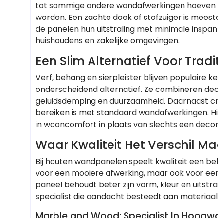
tot sommige andere wandafwerkingen hoeven ze
worden. Een zachte doek of stofzuiger is meest
de panelen hun uitstraling met minimale inspan
huishoudens en zakelijke omgevingen.
Een Slim Alternatief Voor Tra
Verf, behang en sierpleister blijven populaire
onderscheidend alternatief. Ze combineren de
geluidsdemping en duurzaamheid. Daarnaast creër
bereiken is met standaard wandafwerkingen. Hi
in wooncomfort in plaats van slechts een decor
Waar Kwaliteit Het Verschil M
Bij houten wandpanelen speelt kwaliteit een bel
voor een mooiere afwerking, maar ook voor een
paneel behoudt beter zijn vorm, kleur en uitstr
specialist die aandacht besteedt aan materiaal
Marble and Wood: Specialist In Hoog