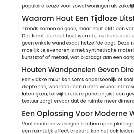
populaire keuze voor zowel woningen als zakelij
Waarom Hout Een Tijdloze Uitst
Trends komen en gaan, maar hout blijft een va
Dat komt doordat hout warmte, authenticiteit en 
geen enkele wand exact hetzelfde oogt. Deze natu
moeilijk te evenaren is met synthetische materi
kunststof of metaal, wat bijdraagt aan een 
Houten Wandpanelen Geven Direc
Een vlakke muur kan soms onpersoonlijk of sa
diepte toe, waardoor een ruimte visueel intere
laten lijken, terwijl bredere panelen juist een g
textuur zorgt ervoor dat de ruimte meer dimensi
Een Oplossing Voor Moderne 
Veel moderne woningen hebben open plattegron
een ruimtelijk effect creëert, kan het ook lei