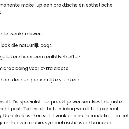
rmanente make-up een praktische én esthetische
.
nente wenkbrauwen:
ook die natuurlijk oogt.
getekend voor een realistisch effect.
croblading voor extra diepte.
haarkleur en persoonlijke voorkeur.
ult. De specialist bespreekt je wensen, kiest de juiste
ezicht past. Tijdens de behandeling wordt het pigment
g. Na enkele weken volgt vaak een nabehandeling om het
nt genieten van mooie, symmetrische wenkbrauwen.