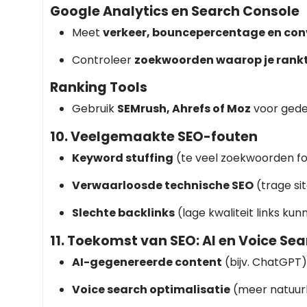
Google Analytics en Search Console
Meet
verkeer, bouncepercentage en con
Controleer
zoekwoorden waarop je rank
Ranking Tools
Gebruik
SEMrush, Ahrefs of Moz
voor gedet
10. Veelgemaakte SEO-fouten
Keyword stuffing
(te veel zoekwoorden fo
Verwaarloosde technische SEO
(trage sit
Slechte backlinks
(lage kwaliteit links ku
11. Toekomst van SEO: AI en Voice Se
AI-gegenereerde content
(bijv. ChatGPT)
Voice search optimalisatie
(meer natuurl