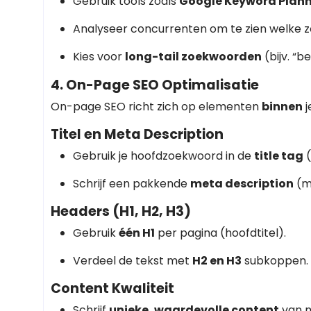
Gebruik tools zoals
Google Keyword Plann
Analyseer concurrenten om te zien welke z
Kies voor
long-tail zoekwoorden
(bijv. “b
4. On-Page SEO Optimalisatie
On-page SEO richt zich op elementen
binnen
j
Titel en Meta Description
Gebruik je hoofdzoekwoord in de
title tag
(
Schrijf een pakkende
meta description
(ma
Headers (H1, H2, H3)
Gebruik
één H1
per pagina (hoofdtitel).
Verdeel de tekst met
H2 en H3
subkoppen.
Content Kwaliteit
Schrijf
unieke, waardevolle content
van m