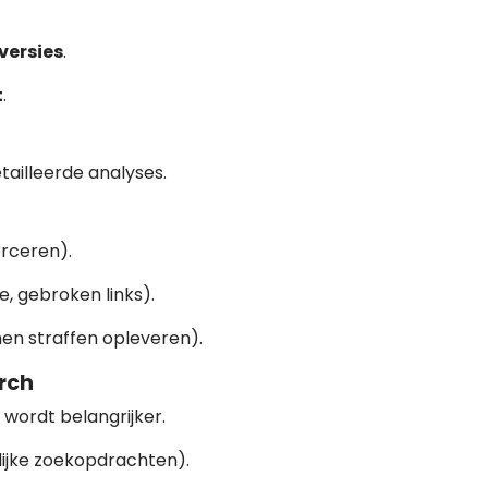
versies
.
t
.
ailleerde analyses.
rceren).
e, gebroken links).
nnen straffen opleveren).
arch
 wordt belangrijker.
ijke zoekopdrachten).