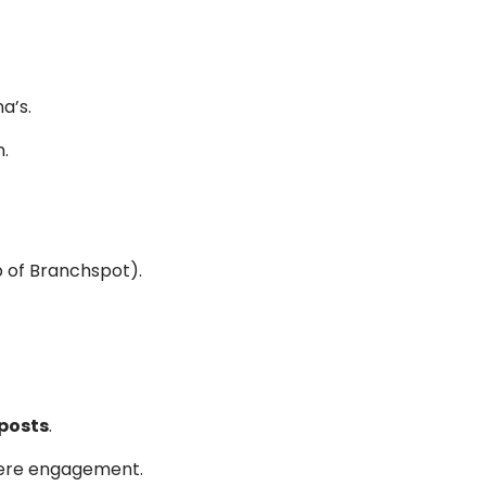
a’s.
.
lp of Branchspot).
posts
.
ere engagement.