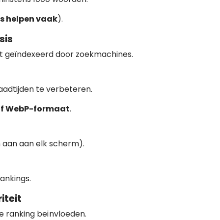
s helpen vaak
).
sis
dt geïndexeerd door zoekmachines.
adtijden te verbeteren.
of WebP-formaat
.
h aan aan elk scherm).
ankings.
iteit
je ranking beïnvloeden.