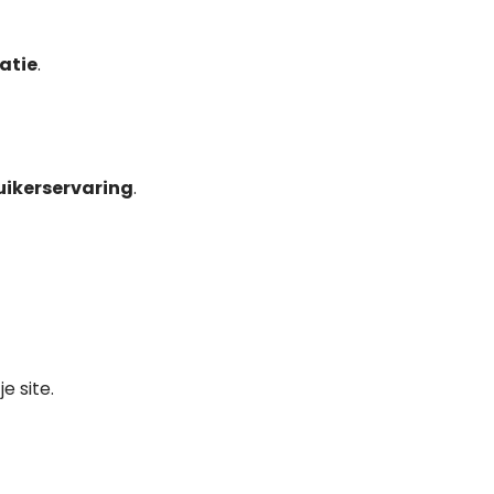
atie
.
ikerservaring
.
e site.