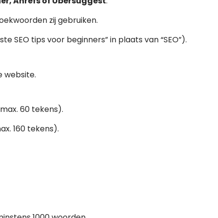
er, Ahrefs of Ubersuggest
.
oekwoorden zij gebruiken.
este SEO tips voor beginners” in plaats van “SEO”).
e website.
max. 60 tekens).
x. 160 tekens).
instens 1000 woorden.